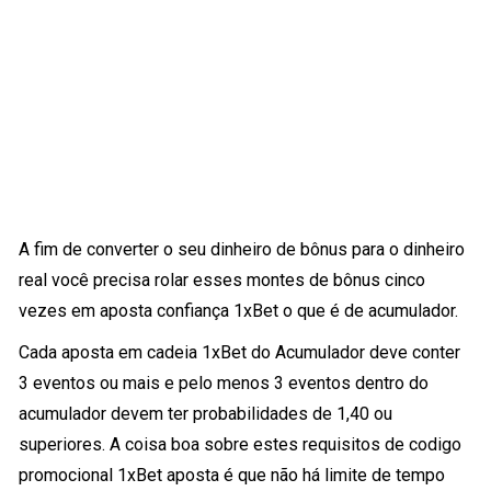
A fim de converter o seu dinheiro de bônus para o dinheiro
real você precisa rolar esses montes de bônus cinco
vezes em aposta confiança 1xBet o que é de acumulador.
Cada aposta em cadeia 1xBet do Acumulador deve conter
3 eventos ou mais e pelo menos 3 eventos dentro do
acumulador devem ter probabilidades de 1,40 ou
superiores. A coisa boa sobre estes requisitos de
codigo
promocional 1xBet
aposta é que não há limite de tempo