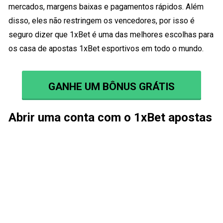
mercados, margens baixas e pagamentos rápidos. Além
disso, eles não restringem os vencedores, por isso é
seguro dizer que 1xBet é uma das melhores escolhas para
os casa de apostas 1xBet esportivos em todo o mundo.
GANHE UM BÔNUS GRÁTIS
Abrir uma conta com o 1xBet apostas