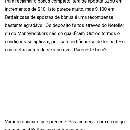
Para reclamar o bónus completo, terá de apostar $250 em
incrementos de $10. Isto parece muito, mas $ 100 em
Betfair casa de apostas de bônus é uma recompensa
bastante agradável. Os depósito feitos através do Neteller
ou do Moneybookers não se qualificam. Outros termos e
condições se aplicam, por isso certifique-se de ler os t E c
completos antes de se inscrever. Parece-te bem?
Vamos resumir o que precede. Para começar com o código
promocional Betfair, siga estes passos: