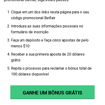
Clique em um dos links nesta página para o seu
código promocional Betfair
Introduza as suas informações pessoais no
formulário de inscrição
Faça um depósito e faça cinco apostas de pelo
menos $10
Receber a sua primeira aposta de 20 dólares
grátis
Repita o processo para reclamar o bónus total de
100 dólares disponível
GANHE UM BÔNUS GRÁTIS