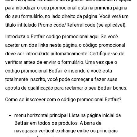
para introduzir o seu promocional está na primeira página
do seu formulário, no lado direito da página. Você verá um
título intitulado Promo code/Referral code (se aplicável).
Introduza o Betfair codigo promocional aqui. Se você
acertar um dos links nesta página, o código promocional
deve ser introduzido automaticamente. Certifique-se de
verificar antes de enviar o formulário. Uma vez que o
código promocional Betfair é inserido e você está
totalmente inscrito, você pode começar a fazer suas
aposta de qualificação para reclamar o seu Betfair bonus.
Como se inscrever com o código promocional Betfair?
menu horizontal principal Lista na página inicial da
Betfair em todos os produtos. A barra de
navegação vertical exchange exibe os principais