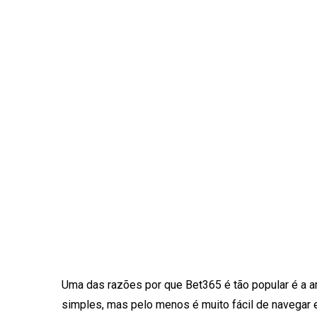
Uma das razões por que Bet365 é tão popular é a a
simples, mas pelo menos é muito fácil de navegar e