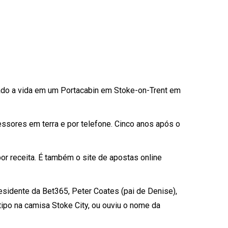
ado a vida em um Portacabin em Stoke-on-Trent em
essores em terra e por telefone. Cinco anos após o
or receita. É também o site de apostas online
sidente da Bet365, Peter Coates (pai de Denise),
ipo na camisa Stoke City, ou ouviu o nome da