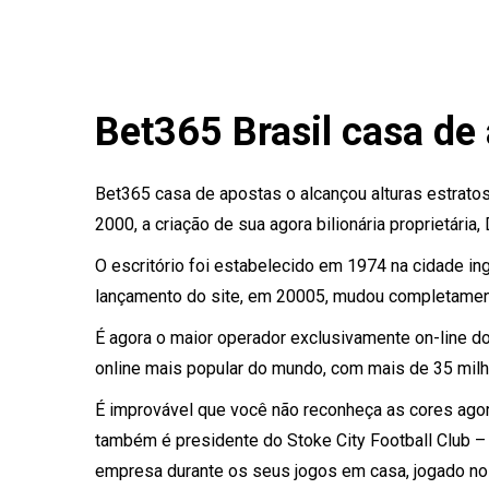
Bet365 Brasil casa de 
Bet365 casa de apostas o alcançou alturas estrat
2000, a criação de sua agora bilionária proprietária
O escritório foi estabelecido em 1974 na cidade in
lançamento do site, em 20005, mudou completamente
É agora o maior operador exclusivamente on-line do
online mais popular do mundo, com mais de 35 mil
É improvável que você não reconheça as cores agor
também é presidente do Stoke City Football Club –
empresa durante os seus jogos em casa, jogado no