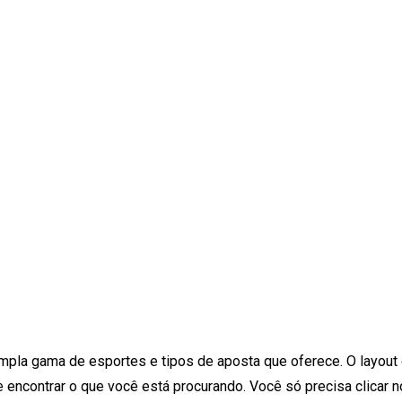
mpla gama de esportes e tipos de aposta que oferece. O layout 
 encontrar o que você está procurando. Você só precisa clicar n