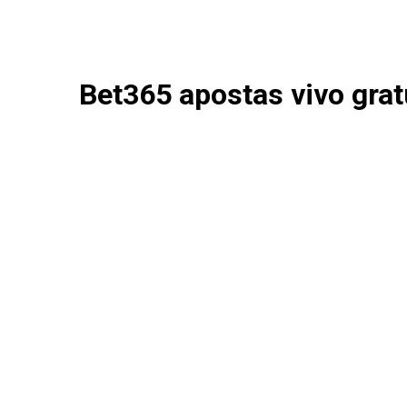
Bet365 apostas vivo grat