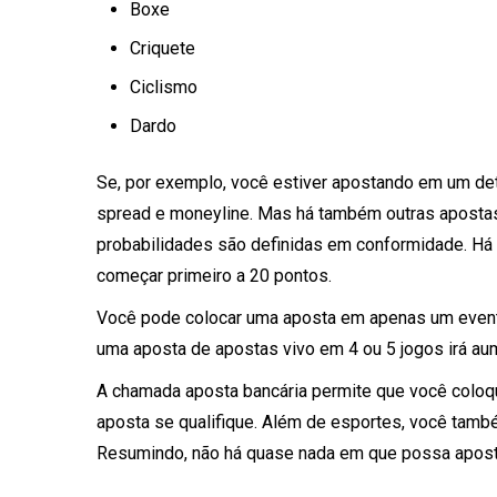
Boxe
Criquete
Ciclismo
Dardo
Se, por exemplo, você estiver apostando em um det
spread e moneyline. Mas há também outras apostas v
probabilidades são definidas em conformidade. Há 
começar primeiro a 20 pontos.
Você pode colocar uma aposta em apenas um even
uma aposta de apostas vivo em 4 ou 5 jogos irá aume
A chamada aposta bancária permite que você coloqu
aposta se qualifique. Além de esportes, você tamb
Resumindo, não há quase nada em que possa aposta