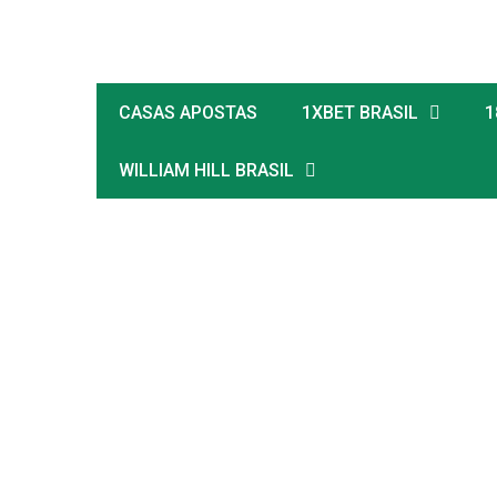
CASAS APOSTAS
1XBET BRASIL
1
WILLIAM HILL BRASIL