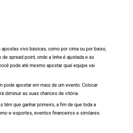
apostas vivo básicas, como por cima ou por baixo,
de spread point, onde a linha é ajustada e as
 você pode até mesmo apostar qual equipe vai
 pode apostar em mais de um evento. Colocar
á diminuir as suas chances de vitória.
têm que ganhar primeiro, a fim de que toda a
mo e-esportes, eventos financeiros e similares.