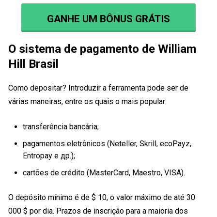
GANHE UM BÔNUS GRÁTIS
O sistema de pagamento de William
Hill Brasil
Como depositar? Introduzir a ferramenta pode ser de
várias maneiras, entre os quais o mais popular:
transferência bancária;
pagamentos eletrônicos (Neteller, Skrill, ecoPayz,
Entropay e др.);
cartões de crédito (MasterCard, Maestro, VISA).
O depósito mínimo é de $ 10, o valor máximo de até 30
000 $ por dia. Prazos de inscrição para a maioria dos