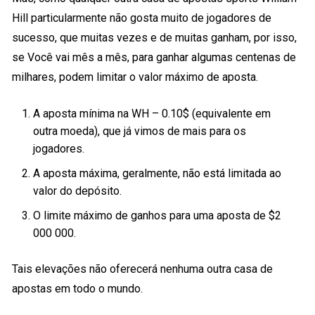
Hill particularmente não gosta muito de jogadores de
sucesso, que muitas vezes e de muitas ganham, por isso,
se Você vai mês a mês, para ganhar algumas centenas de
milhares, podem limitar o valor máximo de aposta.
A aposta mínima na WH – 0.10$ (equivalente em
outra moeda), que já vimos de mais para os
jogadores.
A aposta máxima, geralmente, não está limitada ao
valor do depósito.
O limite máximo de ganhos para uma aposta de $2
000 000.
Tais elevações não oferecerá nenhuma outra casa de
apostas em todo o mundo.