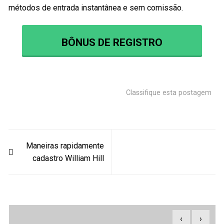
métodos de entrada instantânea e sem comissão.
BÔNUS DE REGISTRO
Classifique esta postagem
Navegação
Maneiras rapidamente
de
cadastro William Hill
artigos
‹
›