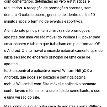
com comentários, detalhadas ao vivo estatísticas e
resultados. A recepção de promoções apostas, sem
demora. O cálculo ocorre, geralmente, dentro de 5 a 10
minutos após o término de eventos esportivos.
Além do site principal tem uma casa de promoções
apostas tem uma versão móvel do William Hill poker para
smartphones e tablets que trabalham em plataformas iOS
e Android. O site móvel é iniciado automaticamente quando
inicia sessão no endereço principal de uma casa de
apostas.
Está disponível o
aplicativo móvel William Hill
(iOS e
Android), que pode ser baixado a partir da página –
mobile.Williamhill.com. Site móvel e aplicativo bastante
confortáveis e têm uma funcionalidade semelhante, o que
e uma versão do site.
Mas, como qualquer outra casa de apostas sports William