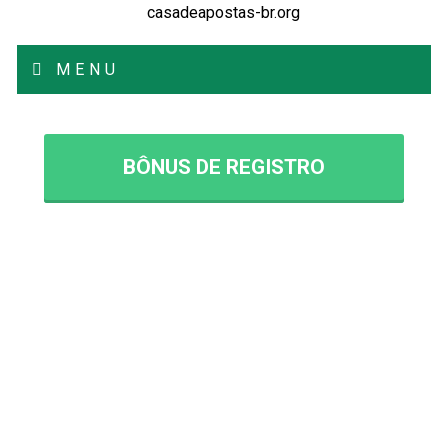
casadeapostas-br.org
MENU
BÔNUS DE REGISTRO