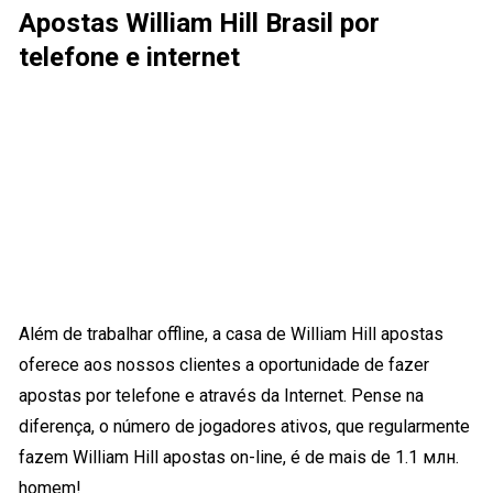
Apostas William Hill Brasil por
telefone e internet
Além de trabalhar offline, a casa de William Hill apostas
oferece aos nossos clientes a oportunidade de fazer
apostas por telefone e através da Internet. Pense na
diferença, o número de jogadores ativos, que regularmente
fazem William Hill apostas on-line, é de mais de 1.1 млн.
homem!